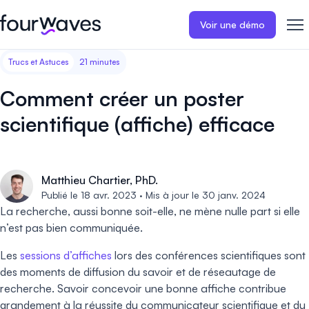
Voir une démo
Trucs et Astuces
21 minutes
Site web événementiel
Blogue
Récits de clients
Inscriptions
Publiez un site web
Collectez les i
Comment créer un poster
d'événement moderne et
paiements en 
Notre histoire
Témoignages ❤️
adapté aux mobiles.
événement.
scientifique (affiche) efficace
Gestion des résumés
Évaluations 
Carrières 🤝
Collectez et gérez toutes vos
Distribuez et 
Matthieu Chartier, PhD.
soumissions de résumés.
vos évaluation
Contactez-nous
Publié le 18 avr. 2023 · Mis à jour le 30 janv. 2024
La recherche, aussi bonne soit-elle, ne mène nulle part si elle
Programme
Sessions d'a
n’est pas bien communiquée.
virtuelles
Construisez et publiez
facilement le programme de
Organisez des
Les
sessions d’affiches
lors des conférences scientifiques sont
votre événement.
d'affiches virt
des moments de diffusion du savoir et de réseautage de
engageantes.
recherche. Savoir concevoir une bonne affiche contribue
grandement à la réussite du communicateur scientifique et du