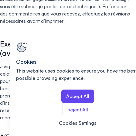
sans être submergé par les détails techniques). En fonction
des commentaires que vous recevez, effectuez les révisions
nécessaires avant d’imprimer.
Exemples de vraies affiches scientifiques
(avec commentaires)
Cookies
Jusqu’à présent, cet article a exposé la théorie, mais de mettre
This website uses cookies to ensure you have the bes
cela en pratique n’est pas toujours aussi évident. Vous
possible browsing experience.
pourriez encore avoir du mal à visualiser à quoi ressemble une
bonne affiche (ou à penser à des idées pour la vôtre). Alors,
prenez cette prochaine section comme une source
Accept All
d’inspiration créative. J’ai rassemblé quelques affiches de mon
Reject All
réseau et je les ai rapidement examinées en fonction des
recommandations de conception ci-dessus.
Cookies Settings