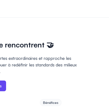
 et paiements
nscriptions et les
ligne pour votre
se rencontrent
🤝
par les pairs
tes extraordinaires et rapproche les
gérez facilement
s par les pairs.
er à redéfinir les standards des milieux
.
ffiches
s
 sessions
uelles
Bénéfices