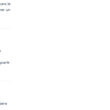
dans le
ner un
e
partir
mière