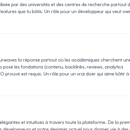
utilisée par des universités et des centres de recherche partout 
 features que tu bâtis. Un rôle pour un développeur qui veut ow
Fourwaves la réponse partout où les académiques cherchent un
a posé les fondations (contenu, backlinks, reviews, analytics
SEO prouvé est requis. Un rôle pour un vrai doer qui aime bâtir à 
légantes et intuitives à travers toute la plateforme. De la pre
es développeurs et notre designer actuel pour donner vie à des