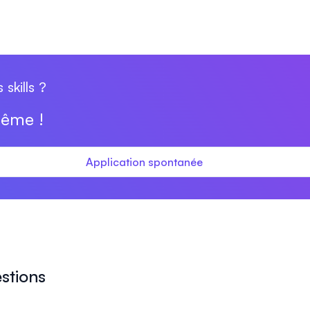
skills ?
même !
Application spontanée
stions