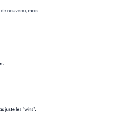
e de nouveau, mais
e.
 juste les "wins".