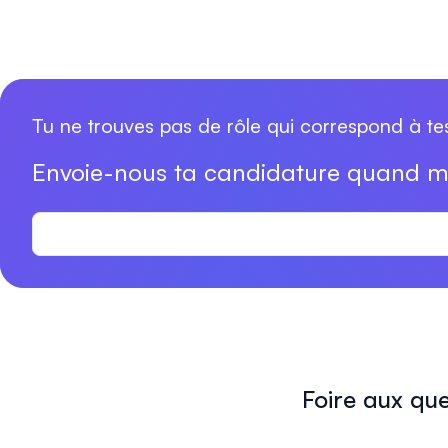
Tu ne trouves pas de rôle qui correspond à tes 
Envoie-nous ta candidature quand 
Foire aux que