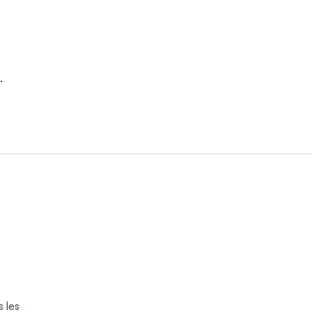
.
 les