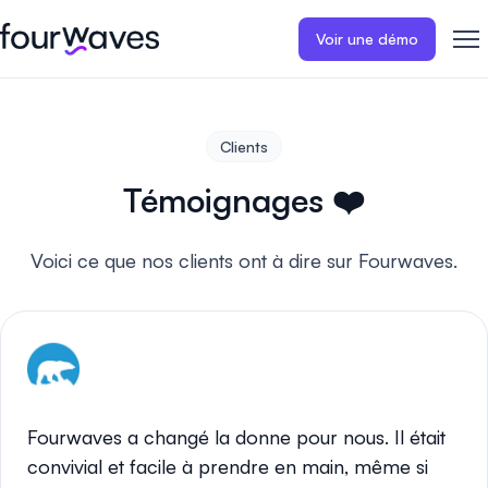
Voir une démo
Site web événementiel
Blogue
Récits de clients
Inscriptions
Publiez un site web
Collectez les i
Clients
d'événement moderne et
paiements en 
Notre histoire
Témoignages ❤️
adapté aux mobiles.
événement.
Témoignages ❤️
Gestion des résumés
Évaluations 
Carrières 🤝
Voici ce que nos clients ont à dire sur Fourwaves.
Collectez et gérez toutes vos
Distribuez et 
soumissions de résumés.
vos évaluation
Contactez-nous
Programme
Sessions d'a
virtuelles
Construisez et publiez
facilement le programme de
Organisez des
votre événement.
d'affiches virt
Fourwaves a changé la donne pour nous. Il était
engageantes.
convivial et facile à prendre en main, même si