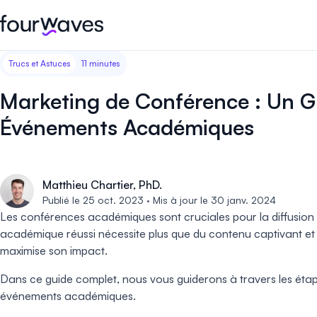
Trucs et Astuces
11 minutes
Site web événementiel
Blogue
Récits de clients
Inscriptions
Publiez un site web
Collectez les i
Marketing de Conférence : Un G
d'événement moderne et
paiements en 
Notre histoire
Témoignages ❤️
adapté aux mobiles.
événement.
Événements Académiques
Gestion des résumés
Évaluations 
Carrières 🤝
Collectez et gérez toutes vos
Distribuez et 
Matthieu Chartier, PhD.
soumissions de résumés.
vos évaluation
Contactez-nous
Publié le 25 oct. 2023 · Mis à jour le 30 janv. 2024
Les conférences académiques sont cruciales pour la diffusion
Programme
Sessions d'a
académique réussi nécessite plus que du contenu captivant et d
virtuelles
Construisez et publiez
maximise son impact.
facilement le programme de
Organisez des
votre événement.
d'affiches virt
Dans ce guide complet, nous vous guiderons à travers les étap
engageantes.
événements académiques.