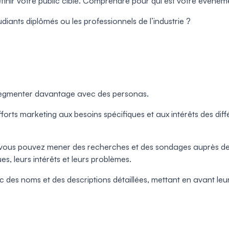
inir votre public cible. Comprendre pour qui est votre événem
iants diplômés ou les professionnels de l’industrie ?
e segmenter davantage avec des personas.
orts marketing aux besoins spécifiques et aux intérêts des diff
us pouvez mener des recherches et des sondages auprès de vot
, leurs intérêts et leurs problèmes.
des noms et des descriptions détaillées, mettant en avant leurs m