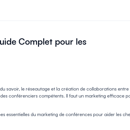
 et paiements
nscriptions et les
uide Complet pour les
ligne pour votre
par les pairs
gérez facilement
s par les pairs.
 du savoir, le réseautage et la création de collaborations en
ffiches
es conférenciers compétents. Il faut un marketing efficace pou
 sessions
uelles
es essentielles du marketing de conférences pour aider les che