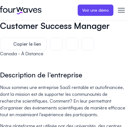
Voir une démo
Customer Success Manager
Site web événementiel
Blogue
Récits de clients
Inscriptions
Publiez un site web
Collectez les i
d'événement moderne et
paiements en 
Copier le lien
Notre histoire
Témoignages ❤️
adapté aux mobiles.
événement.
Canada - À Distance
Gestion des résumés
Évaluations 
Carrières 🤝
Collectez et gérez toutes vos
Distribuez et 
Description de l’entreprise
soumissions de résumés.
vos évaluation
Contactez-nous
Nous sommes une entreprise SaaS rentable et autofinancée,
Programme
Sessions d'a
dont la mission est de supporter les communautés de
virtuelles
Construisez et publiez
recherche scientifiques. Comment? En leur permettant
facilement le programme de
Organisez des
votre événement.
d’organiser des événements scientifiques de manière efficace
d'affiches virt
engageantes.
tout en maximisant l’expérience des participants.
Notre plateforme est utilisée par des universités, des centres