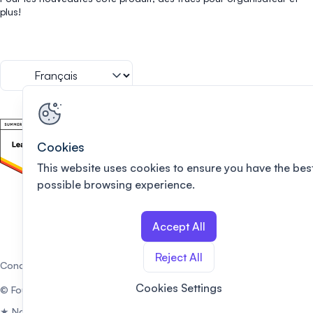
plus!
Cookies
This website uses cookies to ensure you have the bes
possible browsing experience.
Accept All
Reject All
Conditions d'utilisation
Politique de vie privée
Cookies Settings
© Fourwaves. Tous droits réservés.
★
Note de 4,9/5 selon 76 avis sur
G2
et
Capterra