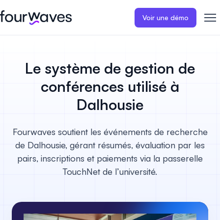
Voir une démo
Site web événementiel
Blogue
Récits de clients
Inscriptions
Publiez un site web
Collectez les i
Le système de gestion de
d'événement moderne et
paiements en 
Notre histoire
Témoignages ❤️
adapté aux mobiles.
événement.
conférences utilisé à
Dalhousie
Gestion des résumés
Évaluations 
Carrières 🤝
Collectez et gérez toutes vos
Distribuez et 
soumissions de résumés.
vos évaluation
Fourwaves soutient les événements de recherche
Contactez-nous
de Dalhousie, gérant résumés, évaluation par les
Programme
Sessions d'a
pairs, inscriptions et paiements via la passerelle
virtuelles
Construisez et publiez
TouchNet de l’université.
facilement le programme de
Organisez des
votre événement.
d'affiches virt
engageantes.