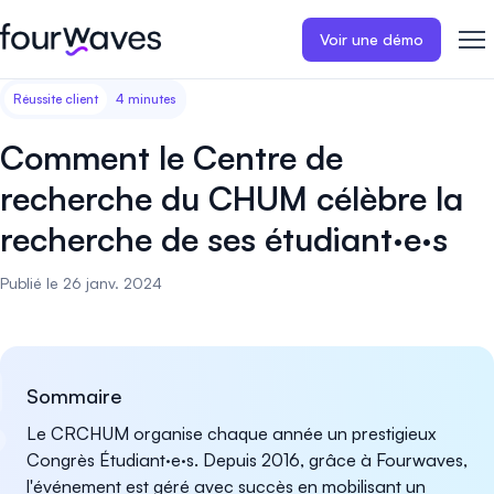
Voir une démo
Réussite client
4 minutes
Site web événementiel
Blogue
Récits de clients
Inscriptions
Publiez un site web
Collectez les i
Comment le Centre de
d'événement moderne et
paiements en 
Notre histoire
Témoignages ❤️
adapté aux mobiles.
événement.
recherche du CHUM célèbre la
recherche de ses étudiant·e·s
Gestion des résumés
Évaluations 
Carrières 🤝
Collectez et gérez toutes vos
Distribuez et 
Publié le 26 janv. 2024
soumissions de résumés.
vos évaluation
Contactez-nous
Programme
Sessions d'a
virtuelles
Construisez et publiez
Sommaire
facilement le programme de
Organisez des
votre événement.
d'affiches virt
Le CRCHUM organise chaque année un prestigieux
engageantes.
Congrès Étudiant·e·s. Depuis 2016, grâce à Fourwaves,
l'événement est géré avec succès en mobilisant un