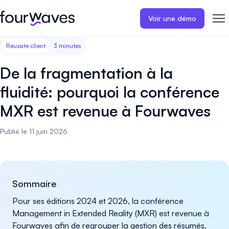
Voir une démo
Réussite client
3 minutes
Site web événementiel
Blogue
Récits de clients
Inscriptions
Publiez un site web
Collectez les i
De la fragmentation à la
d'événement moderne et
paiements en 
Notre histoire
Témoignages ❤️
adapté aux mobiles.
événement.
fluidité: pourquoi la conférence
MXR est revenue à Fourwaves
Gestion des résumés
Évaluations 
Carrières 🤝
Collectez et gérez toutes vos
Distribuez et 
Publié le 11 juin 2026
soumissions de résumés.
vos évaluation
Contactez-nous
Programme
Sessions d'a
virtuelles
Construisez et publiez
Sommaire
facilement le programme de
Organisez des
votre événement.
d'affiches virt
Pour ses éditions 2024 et 2026, la conférence
engageantes.
Management in Extended Reality (MXR) est revenue à
Fourwaves afin de regrouper la gestion des résumés,