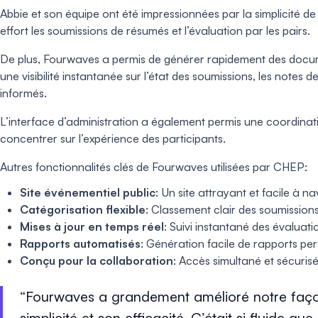
Abbie et son équipe ont été impressionnées par la simplicité de
effort les soumissions de résumés et l’évaluation par les pairs.
De plus, Fourwaves a permis de générer rapidement des documen
une visibilité instantanée sur l’état des soumissions, les notes d
informés.
L’interface d’administration a également permis une coordinati
concentrer sur l’expérience des participants.
Autres fonctionnalités clés de Fourwaves utilisées par CHEP:
Site événementiel public
: Un site attrayant et facile à na
Catégorisation flexible
: Classement clair des soumissions
Mises à jour en temps réel
: Suivi instantané des évaluat
Rapports automatisés
: Génération facile de rapports per
Conçu pour la collaboration
: Accès simultané et sécuris
Fourwaves a grandement amélioré notre façon
simplicité et son efficacité. C’était si fluide q