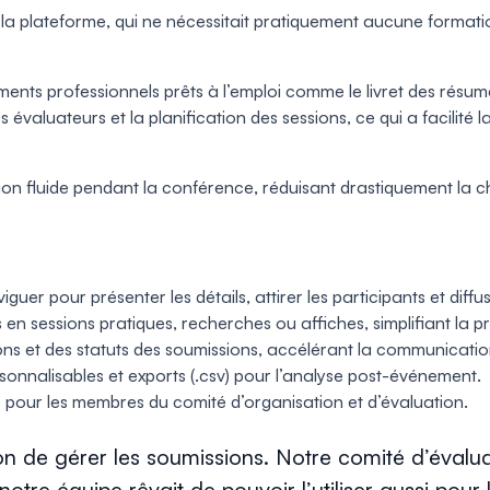
 la plateforme, qui ne nécessitait pratiquement aucune formatio
ts professionnels prêts à l’emploi comme le livret des résumés
es évaluateurs et la planification des sessions, ce qui a facilité
on fluide pendant la conférence, réduisant drastiquement la ch
viguer pour présenter les détails, attirer les participants et diffus
 en sessions pratiques, recherches ou affiches, simplifiant la pr
ions et des statuts des soumissions, accélérant la communicatio
sonnalisables et exports (.csv) pour l’analyse post-événement.
é pour les membres du comité d’organisation et d’évaluation.
 de gérer les soumissions. Notre comité d’évalu
ue notre équipe rêvait de pouvoir l’utiliser aussi p