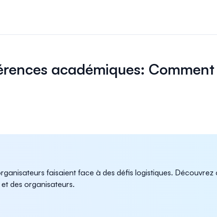
 et paiements
nscriptions et les
férences académiques: Comment 
ligne pour votre
par les pairs
gérez facilement
s par les pairs.
ffiches
 organisateurs faisaient face à des défis logistiques. Découv
 sessions
 et des organisateurs.
uelles