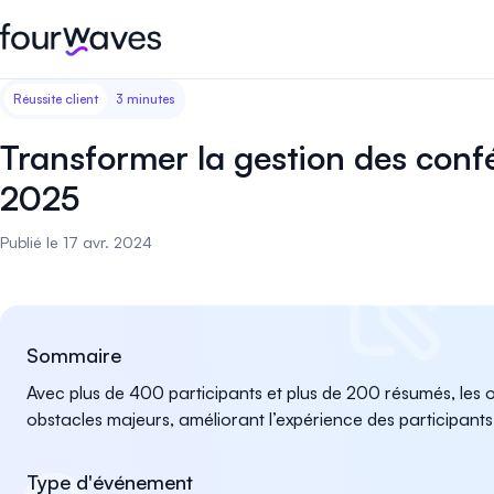
Réussite client
3 minutes
Site web événementiel
Blogue
Récits de clients
Inscriptions
Publiez un site web
Collectez les i
Transformer la gestion des con
d'événement moderne et
paiements en 
Notre histoire
Témoignages ❤️
adapté aux mobiles.
événement.
2025
Gestion des résumés
Évaluations 
Carrières 🤝
Publié le 17 avr. 2024
Collectez et gérez toutes vos
Distribuez et 
soumissions de résumés.
vos évaluation
Contactez-nous
Programme
Sessions d'a
Sommaire
virtuelles
Construisez et publiez
Avec plus de 400 participants et plus de 200 résumés, les
facilement le programme de
Organisez des
votre événement.
obstacles majeurs, améliorant l’expérience des participants
d'affiches virt
engageantes.
Type d'événement