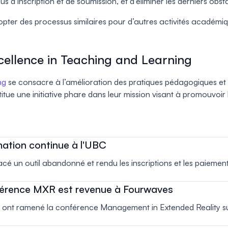
 d’inscription et de soumission, et d’éliminer les derniers obsta
pter des processus similaires pour d’autres activités académiq
cellence in Teaching and Learning
ng
se consacre à l’amélioration des pratiques pédagogiques et a
e une initiative phare dans leur mission visant à promouvoir l
mation continue à l'UBC
un outil abandonné et rendu les inscriptions et les paiements
onférence MXR est revenue à Fourwaves
E ont ramené la conférence Management in Extended Reality s