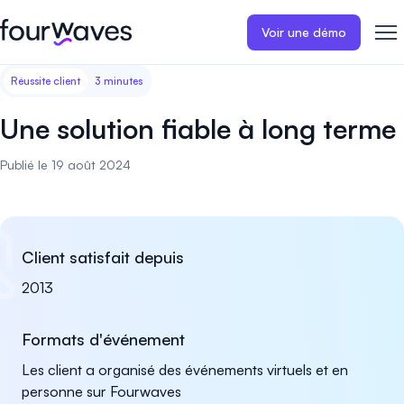
Voir une démo
Réussite client
3 minutes
Site web événementiel
Blogue
Récits de clients
Inscriptions
Publiez un site web
Collectez les i
Une solution fiable à long terme
d'événement moderne et
paiements en 
Notre histoire
Témoignages ❤️
adapté aux mobiles.
événement.
Publié le 19 août 2024
Gestion des résumés
Évaluations 
Carrières 🤝
Collectez et gérez toutes vos
Distribuez et 
soumissions de résumés.
vos évaluation
Contactez-nous
Client satisfait depuis
Programme
Sessions d'a
2013
virtuelles
Construisez et publiez
facilement le programme de
Organisez des
Formats d'événement
votre événement.
d'affiches virt
engageantes.
Les client a organisé des événements virtuels et en
personne sur Fourwaves