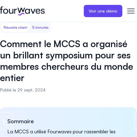
Voir une démo
Réussite client
5 minutes
Site web événementiel
Blogue
Récits de clients
Inscriptions
Publiez un site web
Collectez les i
Comment le MCCS a organisé
d'événement moderne et
paiements en 
Notre histoire
Témoignages ❤️
adapté aux mobiles.
événement.
un brillant symposium pour ses
membres chercheurs du monde
Gestion des résumés
Évaluations 
Carrières 🤝
Collectez et gérez toutes vos
Distribuez et 
entier
soumissions de résumés.
vos évaluation
Contactez-nous
Publié le 29 sept. 2024
Programme
Sessions d'a
virtuelles
Construisez et publiez
facilement le programme de
Organisez des
votre événement.
d'affiches virt
Sommaire
engageantes.
La MCCS a utilisé Fourwaves pour rassembler les