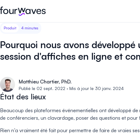
Produit
4 minutes
Site web événementiel
Blogue
Récits de clients
Inscriptions
Publiez un site web
Collectez les i
Pourquoi nous avons développé 
d'événement moderne et
paiements en 
Notre histoire
Témoignages ❤️
adapté aux mobiles.
événement.
session d'affiches en ligne et 
Gestion des résumés
Évaluations 
Carrières 🤝
Collectez et gérez toutes vos
Distribuez et 
Matthieu Chartier, PhD.
soumissions de résumés.
vos évaluation
Contactez-nous
Publié le 02 sept. 2022 · Mis à jour le 30 janv. 2024
État des lieux
Programme
Sessions d'a
virtuelles
Construisez et publiez
Beaucoup des plateformes événementielles ont développé de nouv
facilement le programme de
Organisez des
de conférenciers, un clavardage, poser des questions et pour 
votre événement.
d'affiches virt
engageantes.
Rien n’a vraiment été fait pour permettre de faire de vraies ses