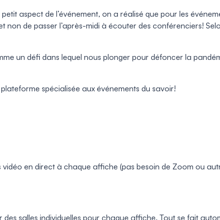
etit aspect de l’événement, on a réalisé que pour les événements
et non de passer l’après-midi à écouter des conférenciers! Selon
e un défi dans lequel nous plonger pour défoncer la pandémie
e plateforme spécialisée aux événements du savoir!
s vidéo en direct à chaque affiche (pas besoin de Zoom ou aut
er des salles individuelles pour chaque affiche. Tout se fait au