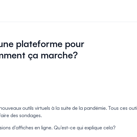
 et paiements
nscriptions et les
une plateforme pour
ligne pour votre
comment ça marche?
par les pairs
gérez facilement
s par les pairs.
ffiches
eaux outils virtuels à la suite de la pandémie. Tous ces outils
 sessions
faire des sondages.
uelles
sions d’affiches en ligne. Qu’est-ce qui explique cela?