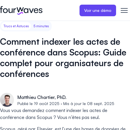
Voir une démo
Trucs et Astuces
5 minutes
Site web événementiel
Blogue
Récits de clients
Inscriptions
Publiez un site web
Collectez les i
Comment indexer les actes de
d'événement moderne et
paiements en 
Notre histoire
Témoignages ❤️
adapté aux mobiles.
événement.
conférence dans Scopus: Guide
complet pour organisateurs de
Gestion des résumés
Évaluations 
Carrières 🤝
Collectez et gérez toutes vos
Distribuez et 
conférences
soumissions de résumés.
vos évaluation
Contactez-nous
Programme
Sessions d'a
Matthieu Chartier, PhD.
virtuelles
Construisez et publiez
Publié le 19 août 2025 · Mis à jour le 08 sept. 2025
facilement le programme de
Organisez des
votre événement.
Vous vous demandez comment indexer les actes de
d'affiches virt
engageantes.
conférence dans Scopus ? Vous n’êtes pas seul.
Scopus, géré par Elsevier, est l’une des bases de données de