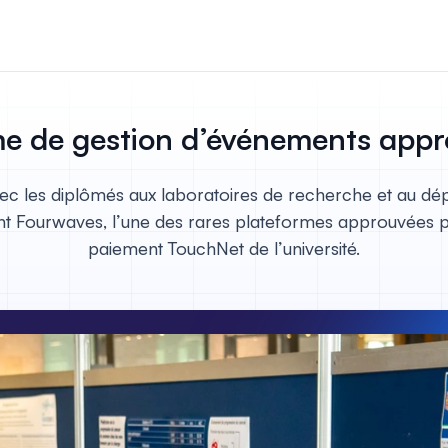
 et paiements
nscriptions et les
me de gestion d’événements app
ligne pour votre
ec les diplômés aux laboratoires de recherche et au dé
par les pairs
sent Fourwaves, l’une des rares plateformes approuvées p
gérez facilement
paiement TouchNet de l’université.
s par les pairs.
ffiches
 sessions
uelles