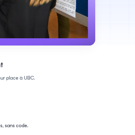
t
 sur place à UBC.
s, sans code.